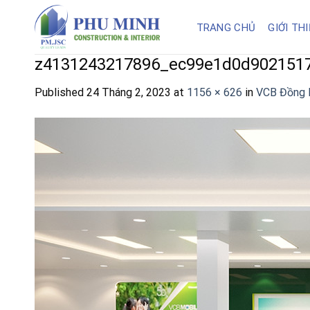
Skip
to
TRANG CHỦ
GIỚI TH
content
z4131243217896_ec99e1d0d902151
Published
24 Tháng 2, 2023
at
1156 × 626
in
VCB Đồng 