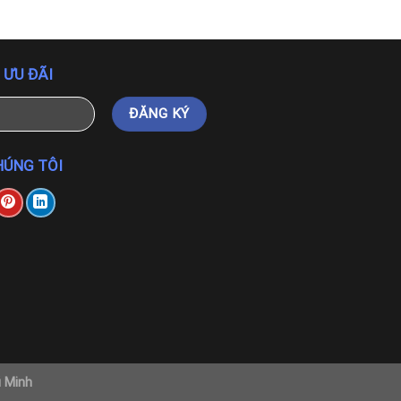
 ƯU ĐÃI
HÚNG TÔI
ú Minh