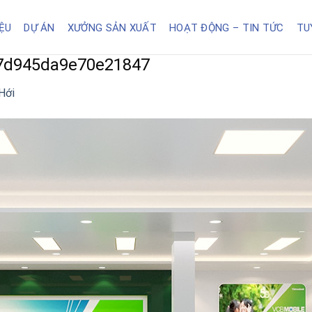
IỆU
DỰ ÁN
XƯỞNG SẢN XUẤT
HOẠT ĐỘNG – TIN TỨC
TU
7d945da9e70e21847
Hới