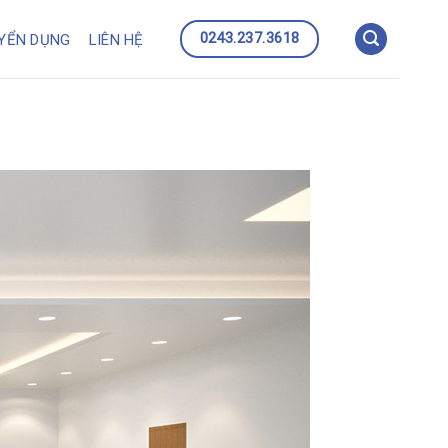
0243.237.3618
YỂN DỤNG
LIÊN HỆ