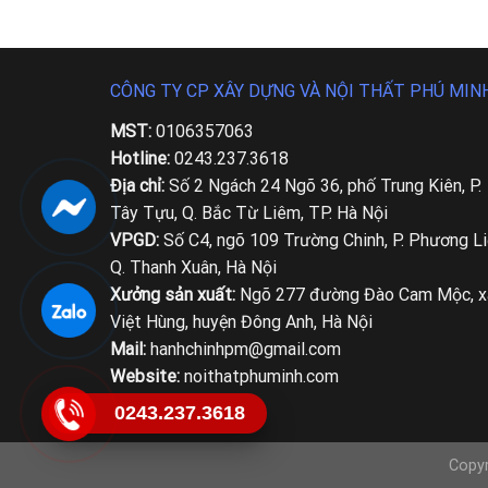
CÔNG TY CP XÂY DỰNG VÀ NỘI THẤT PHÚ MIN
MST:
0106357063
Hotline:
0243.237.3618
Địa chỉ:
Số 2 Ngách 24 Ngõ 36, phố Trung Kiên, P.
Tây Tựu, Q. Bắc Từ Liêm, TP. Hà Nội
VPGD:
Số C4, ngõ 109 Trường Chinh, P. Phương Li
Q. Thanh Xuân, Hà Nội
Xưởng sản xuất:
Ngõ 277 đường Đào Cam Mộc, x
Việt Hùng, huyện Đông Anh, Hà Nội
Mail:
hanhchinhpm@gmail.com
Website:
noithatphuminh.com
0243.237.3618
Copy