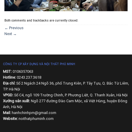
Both comments and trackbacks are currently closed.
←
Previous
Next
→
CÔNG TY CP XÂY DỰNG VÀ NỘI THẤT PHÚ MINH
MST:
0106357063
Hotline:
0243.237.3618
Địa chỉ:
Số 2 Ngách 24 Ngõ 36, phố Trung Kiên, P. Tây Tựu, Q. Bắc Từ Liêm,
TP. Hà Nội
VPGD:
Số C4, ngõ 109 Trường Chinh, P. Phương Liệt, Q. Thanh Xuân, Hà Nội
Xưởng sản xuất:
Ngõ 277 đường Đào Cam Mộc, xã Việt Hùng, huyện Đông
Anh, Hà Nội
Mail:
hanhchinhpm@gmail.com
Website:
noithatphuminh.com