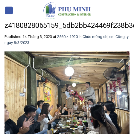
Skip
to
content
z4180828065159_5db2bb424469f238b3
Published
14 Tháng 3, 2023
at
2560 × 1920
in
Chúc mừng chị em Công ty
ngày 8/3/2023