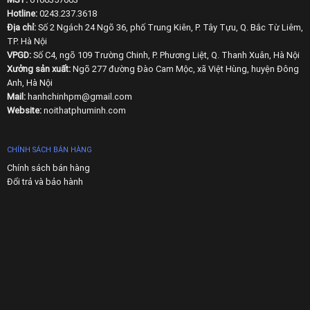
Hotline:
0243.237.3618
Địa chỉ:
Số 2 Ngách 24 Ngõ 36, phố Trung Kiên, P. Tây Tựu, Q. Bắc Từ Liêm,
TP. Hà Nội
VPGD:
Số C4, ngõ 109 Trường Chinh, P. Phương Liệt, Q. Thanh Xuân, Hà Nội
Xưởng sản xuất:
Ngõ 277 đường Đào Cam Mộc, xã Việt Hùng, huyện Đông
Anh, Hà Nội
Mail:
hanhchinhpm@gmail.com
Website:
noithatphuminh.com
CHÍNH SÁCH BÁN HÀNG
Chính sách bán hàng
Đổi trả và bảo hành