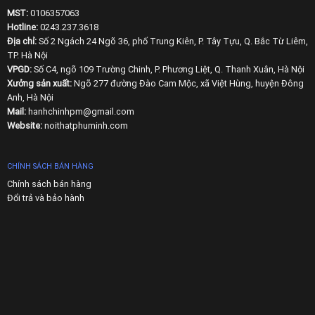
MST:
0106357063
Hotline:
0243.237.3618
Địa chỉ:
Số 2 Ngách 24 Ngõ 36, phố Trung Kiên, P. Tây Tựu, Q. Bắc Từ Liêm,
TP. Hà Nội
VPGD:
Số C4, ngõ 109 Trường Chinh, P. Phương Liệt, Q. Thanh Xuân, Hà Nội
Xưởng sản xuất:
Ngõ 277 đường Đào Cam Mộc, xã Việt Hùng, huyện Đông
Anh, Hà Nội
Mail:
hanhchinhpm@gmail.com
Website:
noithatphuminh.com
CHÍNH SÁCH BÁN HÀNG
Chính sách bán hàng
Đổi trả và bảo hành