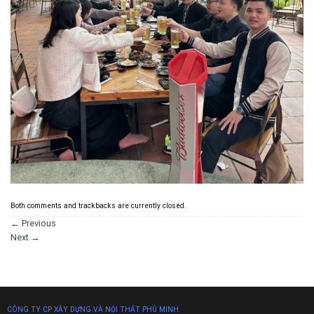
Both comments and trackbacks are currently closed.
←
Previous
Next
→
CÔNG TY CP XÂY DỰNG VÀ NỘI THẤT PHÚ MINH