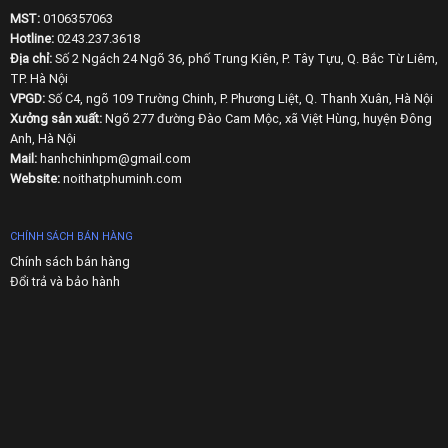
MST:
0106357063
Hotline:
0243.237.3618
Địa chỉ:
Số 2 Ngách 24 Ngõ 36, phố Trung Kiên, P. Tây Tựu, Q. Bắc Từ Liêm,
TP. Hà Nội
VPGD:
Số C4, ngõ 109 Trường Chinh, P. Phương Liệt, Q. Thanh Xuân, Hà Nội
Xưởng sản xuất:
Ngõ 277 đường Đào Cam Mộc, xã Việt Hùng, huyện Đông
Anh, Hà Nội
Mail:
hanhchinhpm@gmail.com
Website:
noithatphuminh.com
CHÍNH SÁCH BÁN HÀNG
Chính sách bán hàng
Đổi trả và bảo hành