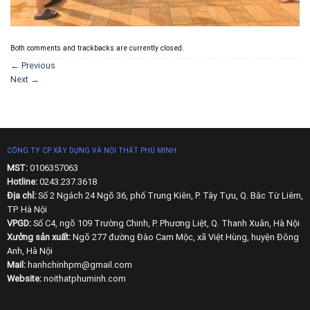
Both comments and trackbacks are currently closed.
←
Previous
Next
→
CÔNG TY CP XÂY DỰNG VÀ NỘI THẤT PHÚ MINH
MST:
0106357063
Hotline:
0243.237.3618
Địa chỉ:
Số 2 Ngách 24 Ngõ 36, phố Trung Kiên, P. Tây Tựu, Q. Bắc Từ Liêm,
TP. Hà Nội
VPGD:
Số C4, ngõ 109 Trường Chinh, P. Phương Liệt, Q. Thanh Xuân, Hà Nội
Xưởng sản xuất:
Ngõ 277 đường Đào Cam Mộc, xã Việt Hùng, huyện Đông
Anh, Hà Nội
Mail:
hanhchinhpm@gmail.com
Website:
noithatphuminh.com