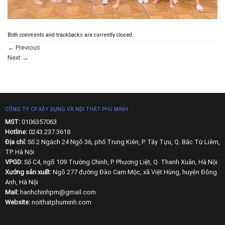
Both comments and trackbacks are currently closed.
←
Previous
Next
→
CÔNG TY CP XÂY DỰNG VÀ NỘI THẤT PHÚ MINH
MST:
0106357063
Hotline:
0243.237.3618
Địa chỉ:
Số 2 Ngách 24 Ngõ 36, phố Trung Kiên, P. Tây Tựu, Q. Bắc Từ Liêm,
TP. Hà Nội
VPGD:
Số C4, ngõ 109 Trường Chinh, P. Phương Liệt, Q. Thanh Xuân, Hà Nội
Xưởng sản xuất:
Ngõ 277 đường Đào Cam Mộc, xã Việt Hùng, huyện Đông
Anh, Hà Nội
Mail:
hanhchinhpm@gmail.com
Website:
noithatphuminh.com