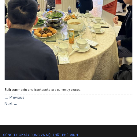
Both comments and trackbacks are currently closed.
←
Previous
Next
→
CÔNG TY CP XÂY DỰNG VÀ NỘI THẤT PHÚ MINH