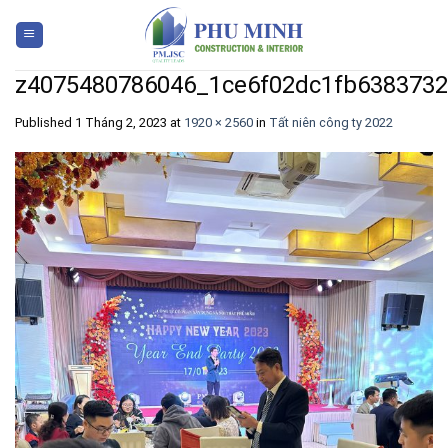
Skip
to
content
z4075480786046_1ce6f02dc1fb638373
Published
1 Tháng 2, 2023
at
1920 × 2560
in
Tất niên công ty 2022