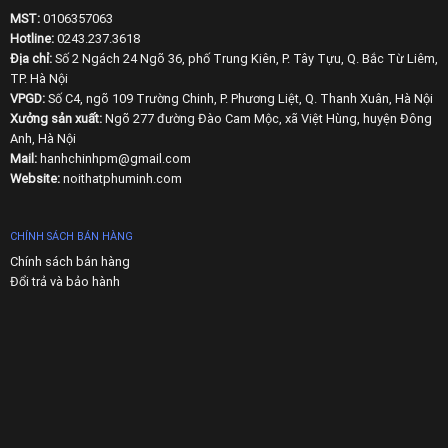
MST:
0106357063
Hotline:
0243.237.3618
Địa chỉ:
Số 2 Ngách 24 Ngõ 36, phố Trung Kiên, P. Tây Tựu, Q. Bắc Từ Liêm,
TP. Hà Nội
VPGD:
Số C4, ngõ 109 Trường Chinh, P. Phương Liệt, Q. Thanh Xuân, Hà Nội
Xưởng sản xuất:
Ngõ 277 đường Đào Cam Mộc, xã Việt Hùng, huyện Đông
Anh, Hà Nội
Mail:
hanhchinhpm@gmail.com
Website:
noithatphuminh.com
CHÍNH SÁCH BÁN HÀNG
Chính sách bán hàng
Đổi trả và bảo hành