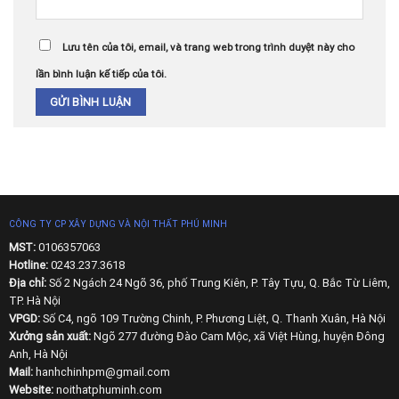
Lưu tên của tôi, email, và trang web trong trình duyệt này cho
lần bình luận kế tiếp của tôi.
CÔNG TY CP XÂY DỰNG VÀ NỘI THẤT PHÚ MINH
MST:
0106357063
Hotline:
0243.237.3618
Địa chỉ:
Số 2 Ngách 24 Ngõ 36, phố Trung Kiên, P. Tây Tựu, Q. Bắc Từ Liêm,
TP. Hà Nội
VPGD:
Số C4, ngõ 109 Trường Chinh, P. Phương Liệt, Q. Thanh Xuân, Hà Nội
Xưởng sản xuất:
Ngõ 277 đường Đào Cam Mộc, xã Việt Hùng, huyện Đông
Anh, Hà Nội
Mail:
hanhchinhpm@gmail.com
Website:
noithatphuminh.com