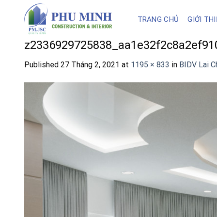
Skip
to
TRANG CHỦ
GIỚI TH
content
z2336929725838_aa1e32f2c8a2ef91
Published
27 Tháng 2, 2021
at
1195 × 833
in
BIDV Lai C