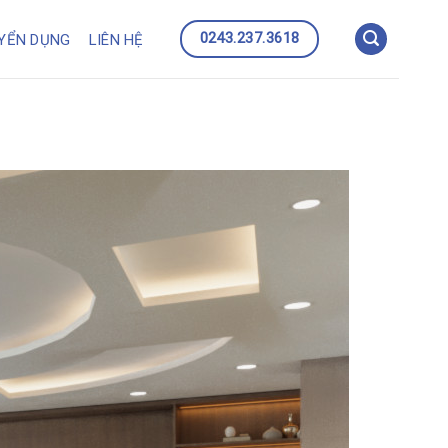
0243.237.3618
YỂN DỤNG
LIÊN HỆ