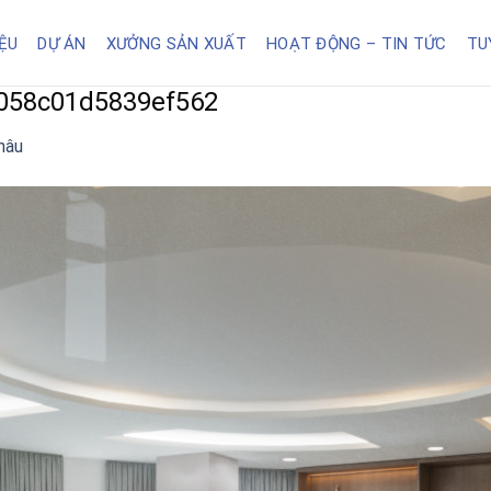
IỆU
DỰ ÁN
XƯỞNG SẢN XUẤT
HOẠT ĐỘNG – TIN TỨC
TU
058c01d5839ef562
hâu