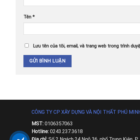
Tên
*
Lưu tên của tôi, email, và trang web trong trình duyệ
CÔNG TY CP XÂY DỰNG VÀ NỘI THẤT PHÚ MIN
MST:
0106357063
Hotline:
0243.237.3618
Địa chỉ:
Số 2 Ngách 24 Ngõ 36, phố Trung Kiên, P.