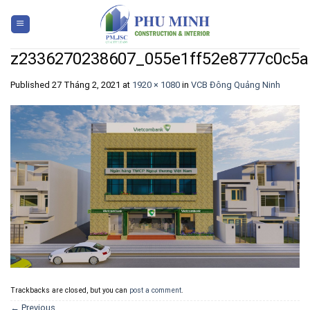
Skip
to
content
z2336270238607_055e1ff52e8777c0c5a
Published
27 Tháng 2, 2021
at
1920 × 1080
in
VCB Đông Quảng Ninh
Trackbacks are closed, but you can
post a comment
.
←
Previous