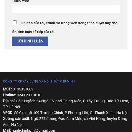
Trang web
Lưu tên của tôi, email, và trang web trong trình duyệt này cho
lần bình luận kế tiếp của tôi.
CÔNG TY CP XÂY DỰNG VÀ NỘI THẤT PHÚ MINH
MST:
0106357063
Hotline:
0243.237.3618
Địa chỉ:
Số 2 Ngách 24 Ngõ 36, phố Trung Kiên, P. Tây Tựu, Q. Bắc Từ Liêm,
TP. Hà Nội
VPGD:
Số C4, ngõ 109 Trường Chinh, P. Phương Liệt, Q. Thanh Xuân, Hà Nội
Xưởng sản xuất:
Ngõ 277 đường Đào Cam Mộc, xã Việt Hùng, huyện Đông
Anh, Hà Nội
Mail:
hanhchinhpm@gmail.com