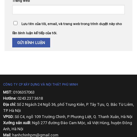
Trang web
Lưu tên của tôi, email, và trang web trong trình duyệt này cho
lần bình luận kế tiếp của tôi.
CÔNG TY CP XÂY DỰNG VÀ NỘI THẤT PHÚ MINH
MST:
0106357063
Hotline:
0243.237.3618
Địa chỉ:
Số 2 Ngách 24 Ngõ 36, phố Trung Kiên, P. Tây Tựu, Q. Bắc Từ Liêm,
TP. Hà Nội
VPGD:
Số C4, ngõ 109 Trường Chinh, P. Phương Liệt, Q. Thanh Xuân, Hà Nội
Xưởng sản xuất:
Ngõ 277 đường Đào Cam Mộc, xã Việt Hùng, huyện Đông
Anh, Hà Nội
Mail:
hanhchinhpm@gmail.com