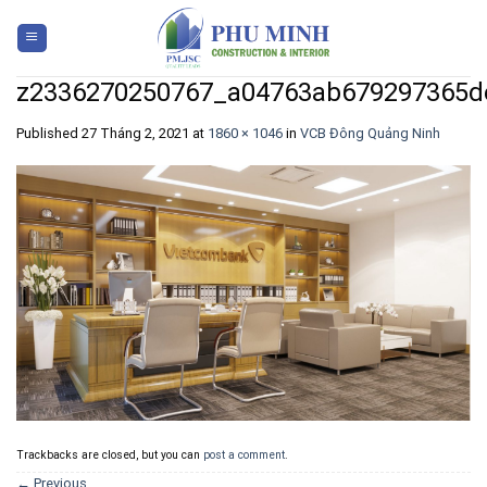
Skip
to
content
z2336270250767_a04763ab679297365d
Published
27 Tháng 2, 2021
at
1860 × 1046
in
VCB Đông Quảng Ninh
Trackbacks are closed, but you can
post a comment
.
←
Previous