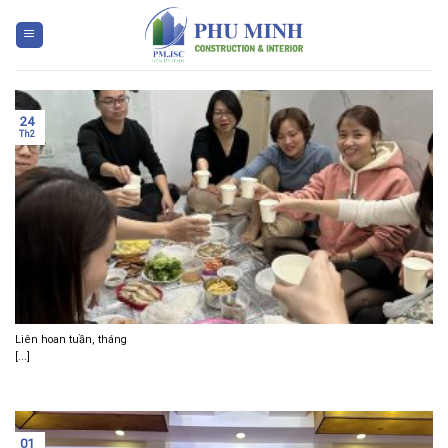
Skip
to
content
24
Th2
Liên hoan tuần, tháng
[...]
01