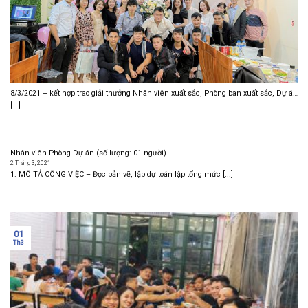
8/3/2021 – kết hợp trao giải thưởng Nhân viên xuất sắc, Phòng ban xuất sắc, Dự án
tốt nhất năm 2020
[...]
Nhân viên Phòng Dự án (số lượng: 01 người)
2 Tháng 3, 2021
1. MÔ TẢ CÔNG VIỆC – Đọc bản vẽ, lập dự toán lập tổng mức [...]
01
Th3