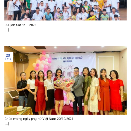
Du lịch Cát Bà – 2022
[...]
23
Th10
Chúc mừng ngày phụ nữ Việt Nam 20/10/2021
[...]