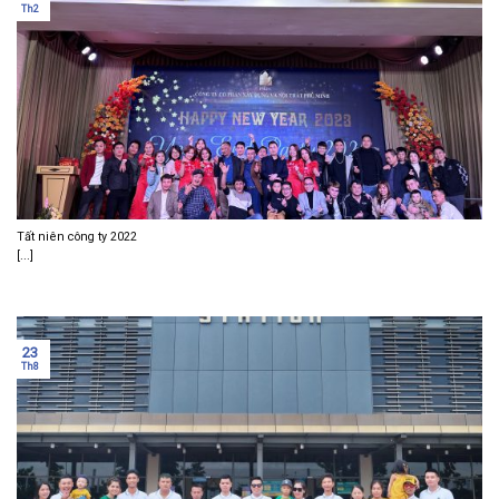
Th2
Tất niên công ty 2022
[...]
23
Th8