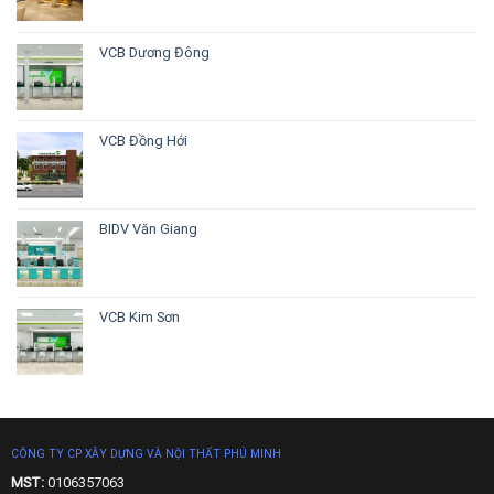
VCB Dương Đông
VCB Đồng Hới
BIDV Văn Giang
VCB Kim Sơn
CÔNG TY CP XÂY DỰNG VÀ NỘI THẤT PHÚ MINH
MST:
0106357063