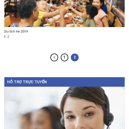
Du lịch hè 2019
[...]
1
2
HỖ TRỢ TRỰC TUYẾN