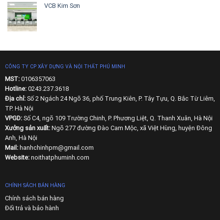
VCB Kim Sơn
CÔNG TY CP XÂY DỰNG VÀ NỘI THẤT PHÚ MINH
MST:
0106357063
Hotline:
0243.237.3618
Địa chỉ:
Số 2 Ngách 24 Ngõ 36, phố Trung Kiên, P. Tây Tựu, Q. Bắc Từ Liêm,
TP. Hà Nội
VPGD:
Số C4, ngõ 109 Trường Chinh, P. Phương Liệt, Q. Thanh Xuân, Hà Nội
Xưởng sản xuất:
Ngõ 277 đường Đào Cam Mộc, xã Việt Hùng, huyện Đông
Anh, Hà Nội
Mail:
hanhchinhpm@gmail.com
Website:
noithatphuminh.com
CHÍNH SÁCH BÁN HÀNG
Chính sách bán hàng
Đổi trả và bảo hành