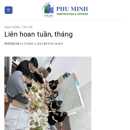
Skip
to
content
HOẠT ĐỘNG - TIN TỨC
Liên hoan tuần, tháng
POSTED ON
24 THÁNG 2, 2023
BY
PHÚ MINH