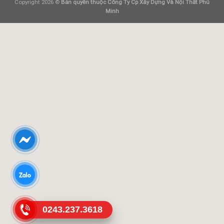
Copyright 2026 ©
Bản quyền thuộc Công Ty Cp Xây Dựng Và Nội Thất Phú
Minh
0243.237.3618