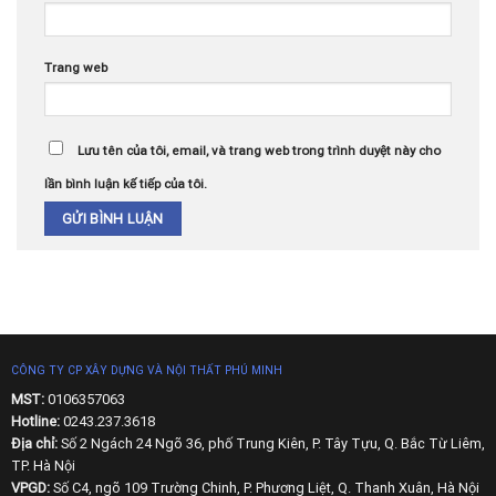
Trang web
Lưu tên của tôi, email, và trang web trong trình duyệt này cho
lần bình luận kế tiếp của tôi.
CÔNG TY CP XÂY DỰNG VÀ NỘI THẤT PHÚ MINH
MST:
0106357063
Hotline:
0243.237.3618
Địa chỉ:
Số 2 Ngách 24 Ngõ 36, phố Trung Kiên, P. Tây Tựu, Q. Bắc Từ Liêm,
TP. Hà Nội
VPGD:
Số C4, ngõ 109 Trường Chinh, P. Phương Liệt, Q. Thanh Xuân, Hà Nội