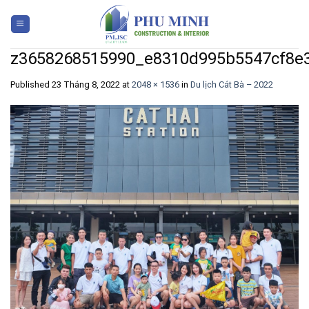
Skip
to
content
z3658268515990_e8310d995b5547cf8e
Published
23 Tháng 8, 2022
at
2048 × 1536
in
Du lịch Cát Bà – 2022